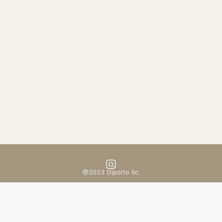
す。
現在お悩みがある方はぜひ一度お問い合わせください。
ご相談はdiportoのHPの
お問い合わせ
、もしくは
公式インスタ
グラムのDM
よりお願いいたします。
client　TAG株式会社様
ブログ一覧に戻る
@2023 Diporto llc.